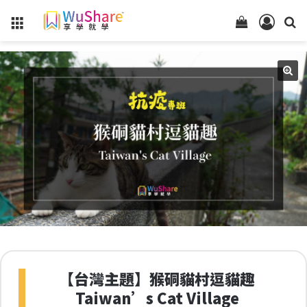
Menu
查
登
看
入
你
的
購
物
車
狀
態
【台灣主題】猴硐貓村逗貓趣
Taiwan’s Cat Village