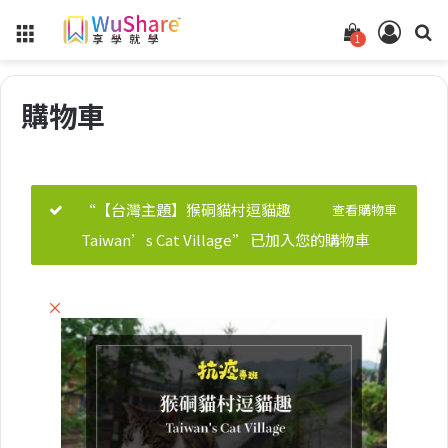
Menu
查
登
1
看
入
你
購物車
的
購
物
車
“【台灣主題】猴硐貓村逗貓趣
查看購物車
狀
Taiwan’s Cat Village” 已加入您的購物車
態