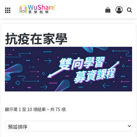
Menu
查
登
看
入
你
抗疫在家學
的
購
物
車
狀
態
顯示第 1 至 10 項結果，共 75 項