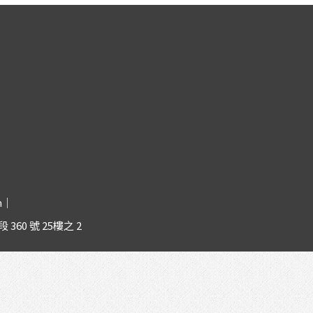
購
:
物
車
m｜
狀
段 360 號 25樓之 2
態