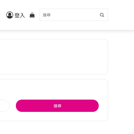
登入
查
搜
看
尋
你
搜
的
尋
關
鍵
字