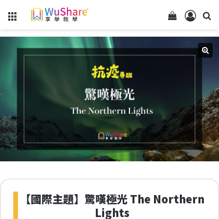
Menu
查
登
看
入
你
的
購
物
車
狀
態
【國際主題】驚嘆極光 The Northern
Lights