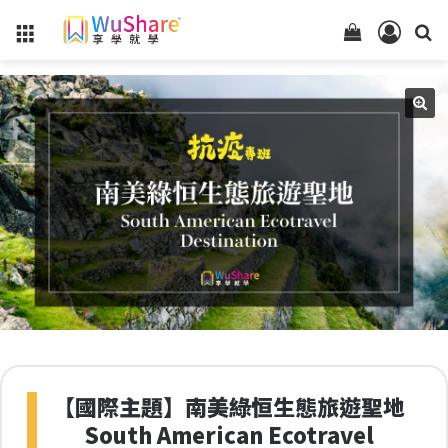
Menu
查
登
看
入
你
的
購
物
車
狀
態
【國際主題】南美綠恒生態旅遊聖地
South American Ecotravel