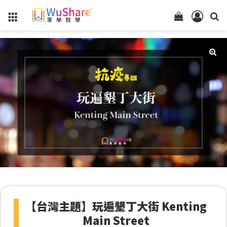
Menu
查
登
看
入
你
的
購
物
車
狀
態
【台灣主題】玩遍墾丁大街 Kenting
Main Street