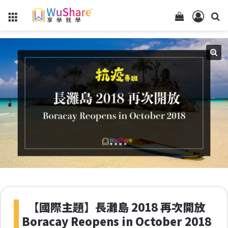
Menu
查
登
看
入
你
的
購
物
車
狀
態
【國際主題】長灘島 2018 再次開放
Boracay Reopens in October 2018