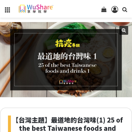
Menu
查
登
看
入
你
的
購
物
車
狀
態
【台灣主題】最道地的台灣味(1) 25 of
the best Taiwanese foods and