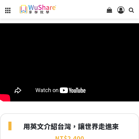
Menu
查
登
看
入
你
的
購
物
車
狀
態
用英文介紹台灣，讓世界走進來
NT$
2,400