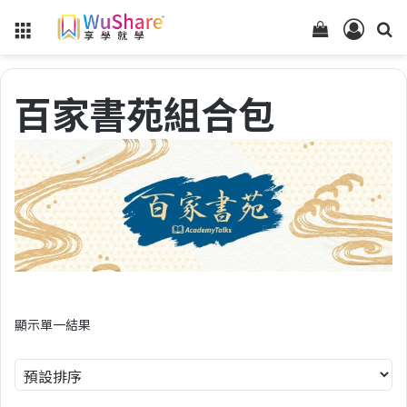
Menu
查
登
看
入
你
百家書苑組合包
的
購
物
車
狀
態
顯示單一結果